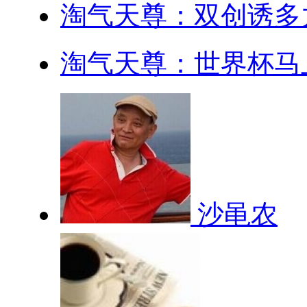
淘气天尊：双创诱多力
淘气天尊：世界杯马上
沙黾农