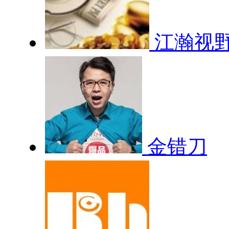
江瀚视
金错刀