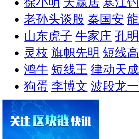
徐小明
天赢居
寒江钓
老孙头谈股
秦国安
龍
山东虎子
牛家庄
孔明
灵枝
旗帜先明
短线高
鸿牛
短线王
律动天成
狗蛋
李博文
波段龙一