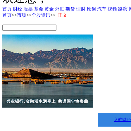
首页
财经
股票
基金
黄金
外汇
期货
理财
原创
汽车
视频
路演
首页
>>
市场
>>
个股资讯
>>
正文
入驻财经