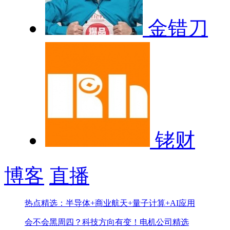
金错刀
铑财
博客
直播
热点精选：半导体+商业航天+量子计算+AI应用
会不会黑周四？科技方向有变！
电机公司精选