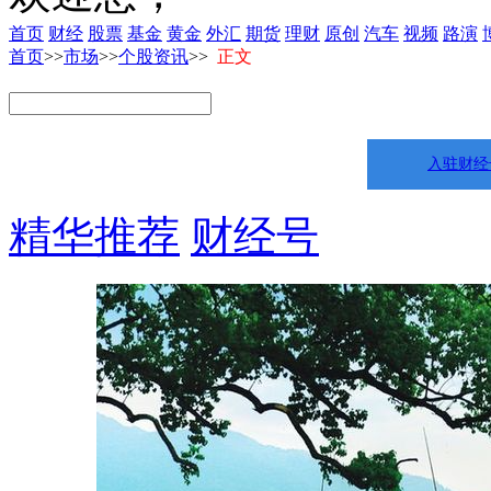
首页
财经
股票
基金
黄金
外汇
期货
理财
原创
汽车
视频
路演
首页
>>
市场
>>
个股资讯
>>
正文
入驻财经
精华推荐
财经号