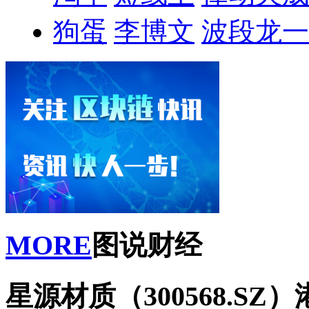
狗蛋
李博文
波段龙一
MORE
图说财经
星源材质（300568.S