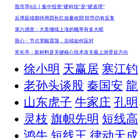
股市早8点丨集中投资“硬科技”是“硬道理”
反弹延续期待周四长红
放量收阴 防范仍有反复
第六感觉：大盘继续上涨的概率有多大呢
股心：节点宽幅震荡，后续如何应对
常长亭：新材料是关键核心技术攻关最上游受益方向
徐小明
天赢居
寒江钓
老孙头谈股
秦国安
龍
山东虎子
牛家庄
孔明
灵枝
旗帜先明
短线高
鸿牛
短线王
律动天成