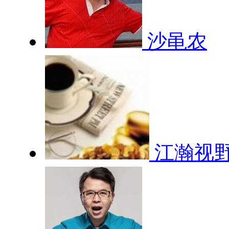
沙黾农
江瀚视