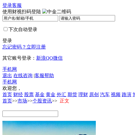
登录
客服
使用财视扫码登陆
下次自动登录
登录
忘记密码？
立即注册
其它账号登录：
新浪
QQ
微信
手机网
退出
在线咨询
|
客服帮助
手机网
欢迎您，
首页
财经
股票
基金
黄金
外汇
期货
理财
原创
汽车
视频
路演
首页
>>
市场
>>
个股资讯
>>
正文