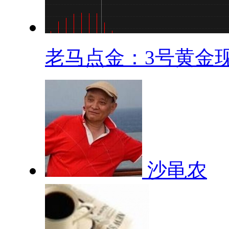
老马点金：3号黄金现.
沙黾农