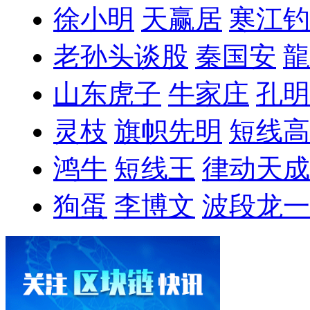
徐小明
天赢居
寒江钓
老孙头谈股
秦国安
龍
山东虎子
牛家庄
孔明
灵枝
旗帜先明
短线高
鸿牛
短线王
律动天成
狗蛋
李博文
波段龙一