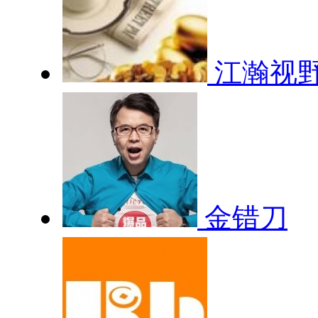
江瀚视
金错刀