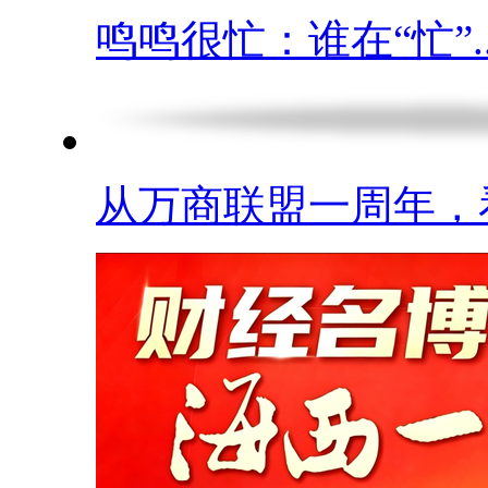
鸣鸣很忙：谁在“忙”..
从万商联盟一周年，看.