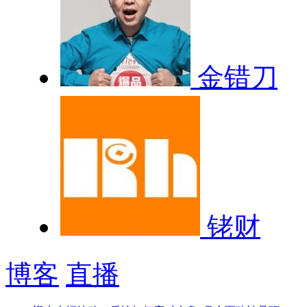
金错刀
铑财
博客
直播