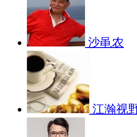
沙黾农
江瀚视