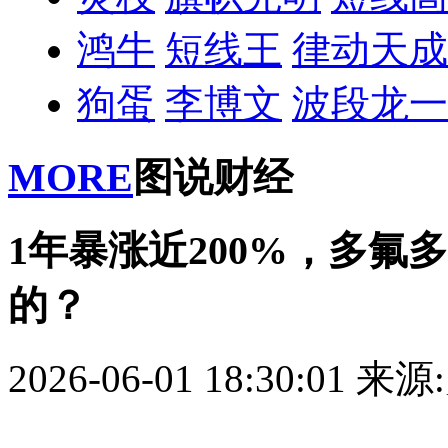
鸿牛
短线王
律动天成
狗蛋
李博文
波段龙一
MORE
图说财经
1年暴涨近200%，多氟
的？
2026-06-01 18:30:01
来源