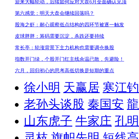
迎来大幅轮动，后续如何应对
大盘6月全面确认见顶
第六感觉：明天大盘会继续回落吗？
股海之虾：耐心观察低点结构的四环节被逐一触发
皮球胖胖：筹码需要沉淀，杀跌还要持续
常长亭：轮涨背景下主力机构也需要调仓换股
指数开门绿，个股开门红
主线余温已散，先避险！
六月，回归初心的思考
高低切换是短期的重点
徐小明
天赢居
寒江钓
老孙头谈股
秦国安
龍
山东虎子
牛家庄
孔明
灵枝
旗帜先明
短线高