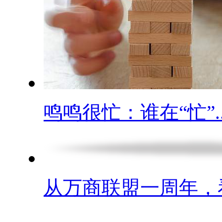
鸣鸣很忙：谁在“忙”..
从万商联盟一周年，看.