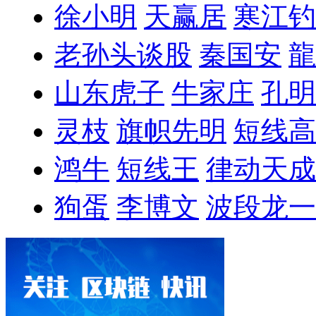
徐小明
天赢居
寒江钓
老孙头谈股
秦国安
龍
山东虎子
牛家庄
孔明
灵枝
旗帜先明
短线高
鸿牛
短线王
律动天成
狗蛋
李博文
波段龙一