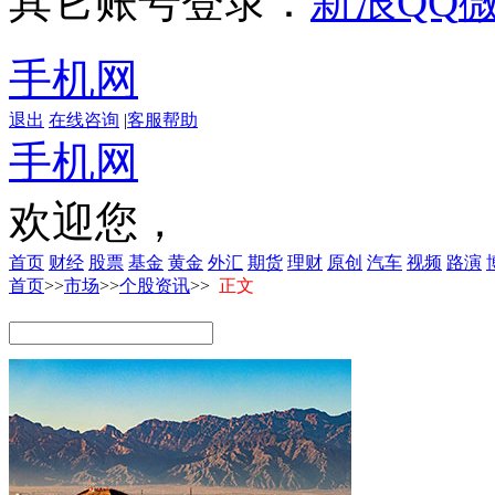
其它账号登录：
新浪
QQ
手机网
退出
在线咨询
|
客服帮助
手机网
欢迎您，
首页
财经
股票
基金
黄金
外汇
期货
理财
原创
汽车
视频
路演
首页
>>
市场
>>
个股资讯
>>
正文