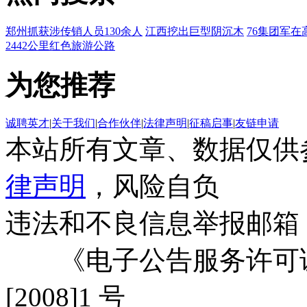
郑州抓获涉传销人员130余人
江西挖出巨型阴沉木
76集团军在
2442公里红色旅游公路
为您推荐
诚聘英才
|
关于我们
|
合作伙伴
|
法律声明
|
征稿启事
|
友链申请
本站所有文章、数据仅供
律声明
，风险自负
违法和不良信息举报邮箱
《电子公告服务许可证
[2008]1 号