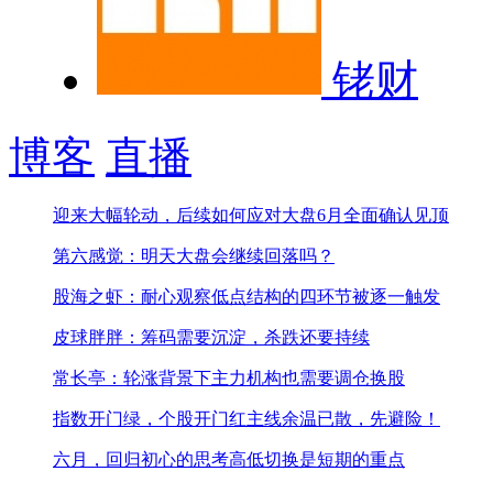
铑财
博客
直播
迎来大幅轮动，后续如何应对
大盘6月全面确认见顶
第六感觉：明天大盘会继续回落吗？
股海之虾：耐心观察低点结构的四环节被逐一触发
皮球胖胖：筹码需要沉淀，杀跌还要持续
常长亭：轮涨背景下主力机构也需要调仓换股
指数开门绿，个股开门红
主线余温已散，先避险！
六月，回归初心的思考
高低切换是短期的重点