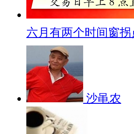
六月有两个时间窗拐点.
沙黾农