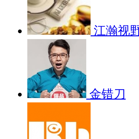
江瀚视
金错刀