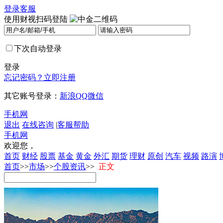
登录
客服
使用财视扫码登陆
下次自动登录
登录
忘记密码？
立即注册
其它账号登录：
新浪
QQ
微信
手机网
退出
在线咨询
|
客服帮助
手机网
欢迎您，
首页
财经
股票
基金
黄金
外汇
期货
理财
原创
汽车
视频
路演
首页
>>
市场
>>
个股资讯
>>
正文