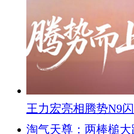
王力宏亮相腾势N9闪充
淘气天尊：两棒槌大跌