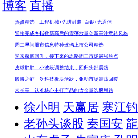
博客
直播
热点精选：工程机械+先进封装+白银+光通信
迎接完成各指数新高后的震荡
放量创新高注意转风格
周二早间股市信息
特种玻璃上市公司精选
迎来探底回升，接下来的思路
周二市场最强热点
皮球胖胖：小波段调整结束，回归头部震荡
股海之虾：泛科技板块活跃，驱动市场震荡回暖
常长亭：认准核心主打产品的含金量选股思路
徐小明
天赢居
寒江钓
老孙头谈股
秦国安
龍