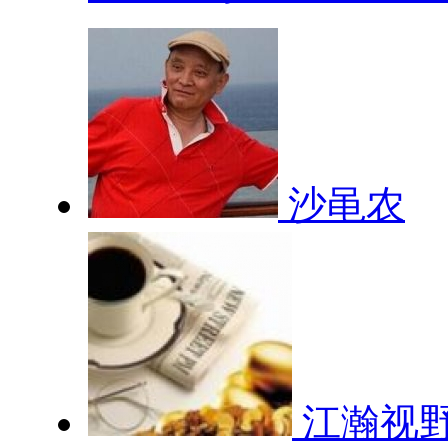
沙黾农
江瀚视