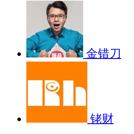
金错刀
铑财