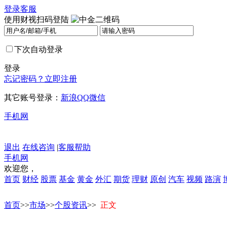
登录
客服
使用财视扫码登陆
下次自动登录
登录
忘记密码？
立即注册
其它账号登录：
新浪
QQ
微信
手机网
退出
在线咨询
|
客服帮助
手机网
欢迎您，
首页
财经
股票
基金
黄金
外汇
期货
理财
原创
汽车
视频
路演
首页
>>
市场
>>
个股资讯
>>
正文