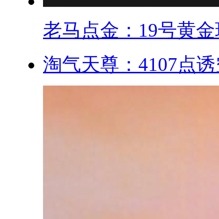
老马点金：19号黄金现
淘气天尊：4107点诱