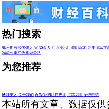
热门搜索
郑州抓获涉传销人员130余人
江西挖出巨型阴沉木
76集团军在
2442公里红色旅游公路
为您推荐
诚聘英才
|
关于我们
|
合作伙伴
|
法律声明
|
征稿启事
|
友链申请
本站所有文章、数据仅供