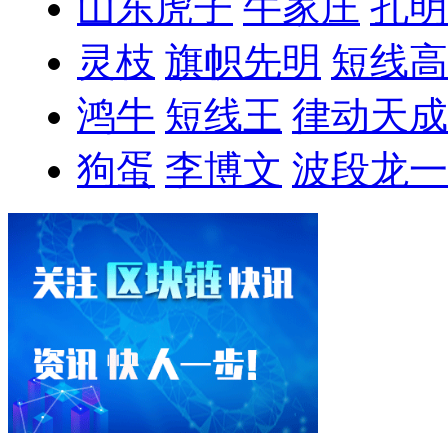
山东虎子
牛家庄
孔明
灵枝
旗帜先明
短线高
鸿牛
短线王
律动天成
狗蛋
李博文
波段龙一