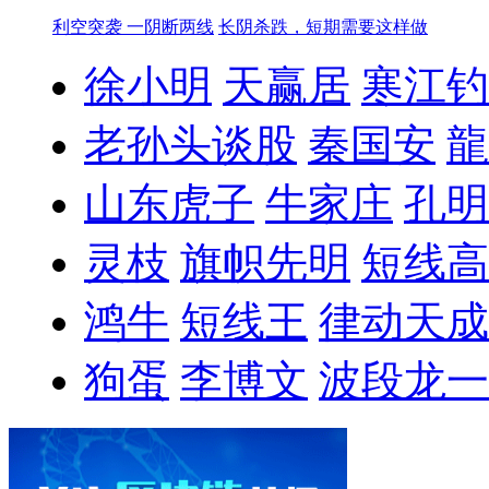
利空突袭 一阴断两线
长阴杀跌，短期需要这样做
徐小明
天赢居
寒江钓
老孙头谈股
秦国安
龍
山东虎子
牛家庄
孔明
灵枝
旗帜先明
短线高
鸿牛
短线王
律动天成
狗蛋
李博文
波段龙一