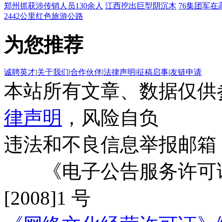
郑州抓获涉传销人员130余人
江西挖出巨型阴沉木
76集团军在
2442公里红色旅游公路
为您推荐
诚聘英才
|
关于我们
|
合作伙伴
|
法律声明
|
征稿启事
|
友链申请
本站所有文章、数据仅供
律声明
，风险自负
违法和不良信息举报邮箱
《电子公告服务许可证
[2008]1 号