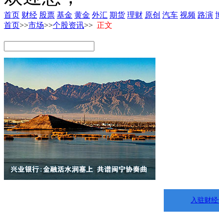
首页
财经
股票
基金
黄金
外汇
期货
理财
原创
汽车
视频
路演
首页
>>
市场
>>
个股资讯
>>
正文
入驻财经