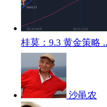
桂莫：9.3 黄金策略 ..
沙黾农