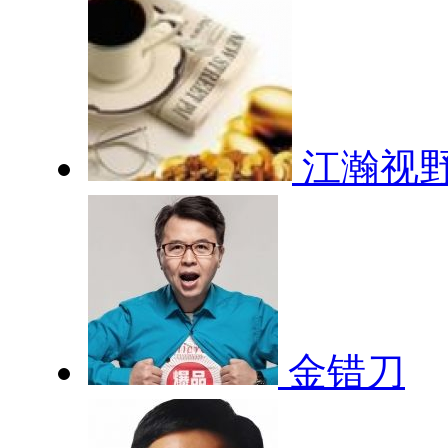
江瀚视
金错刀