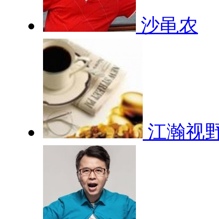
沙黾农
江瀚视