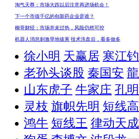
淘气天尊：市场大跌以后注意再进场机会！
下一个市值千亿的创新药企业是谁？
柳哥财经：市场并未过热，风险仍然可控
机器人消息刺激旱地拔葱
技术洗盘后，看多做多
徐小明
天赢居
寒江钓
老孙头谈股
秦国安
龍
山东虎子
牛家庄
孔明
灵枝
旗帜先明
短线高
鸿牛
短线王
律动天成