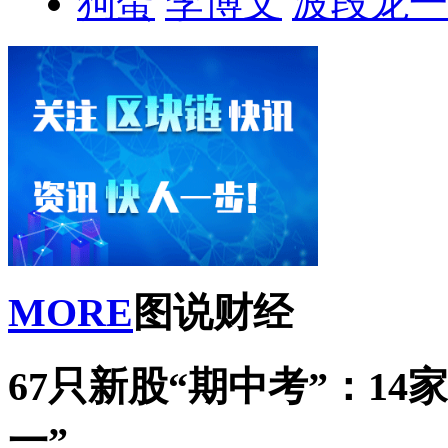
狗蛋
李博文
波段龙一
MORE
图说财经
67只新股“期中考”：1
一”