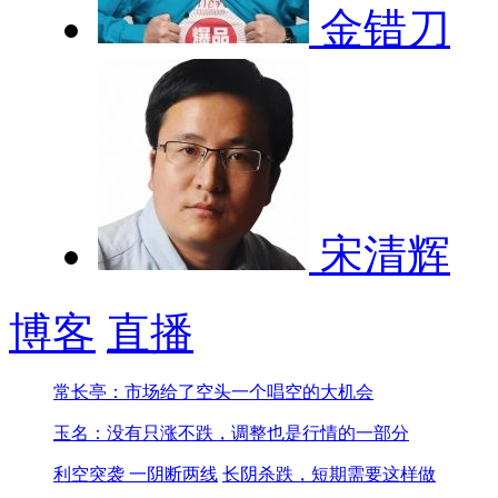
金错刀
宋清辉
博客
直播
常长亭：市场给了空头一个唱空的大机会
玉名：没有只涨不跌，调整也是行情的一部分
利空突袭 一阴断两线
长阴杀跌，短期需要这样做