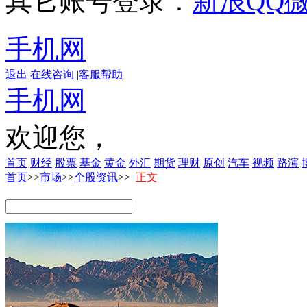
其它账号登录：
新浪
QQ
手机网
退出
在线咨询
|
客服帮助
手机网
欢迎您，
首页
财经
股票
基金
黄金
外汇
期货
理财
原创
汽车
视频
路演
首页
>>
市场
>>
个股资讯
>>
正文