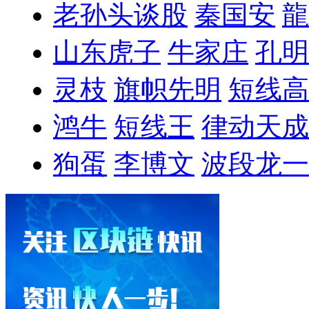
老孙头谈股
秦国安
龍
山东虎子
牛家庄
孔明
灵枝
旗帜先明
短线高
鸿牛
短线王
律动天成
狗蛋
李博文
波段龙一