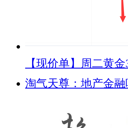
【现价单】周二黄金33
淘气天尊：地产金融唱