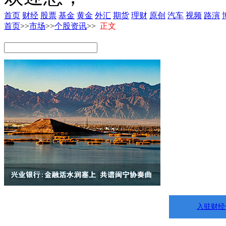
首页
财经
股票
基金
黄金
外汇
期货
理财
原创
汽车
视频
路演
首页
>>
市场
>>
个股资讯
>>
正文
入驻财经