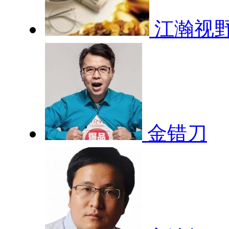
江瀚视
金错刀