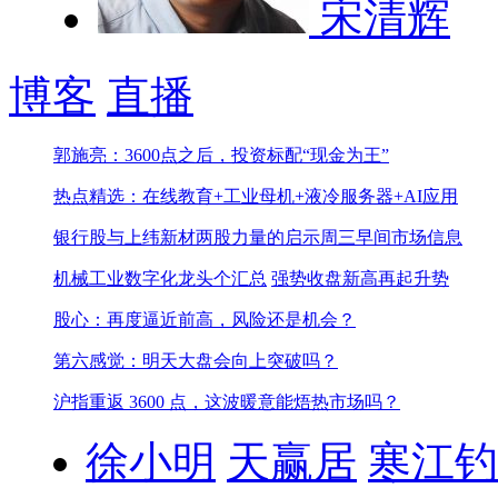
宋清辉
博客
直播
郭施亮：3600点之后，投资标配“现金为王”
热点精选：在线教育+工业母机+液冷服务器+AI应用
银行股与上纬新材两股力量的启示
周三早间市场信息
机械工业数字化龙头个汇总
强势收盘新高再起升势
股心：再度逼近前高，风险还是机会？
第六感觉：明天大盘会向上突破吗？
沪指重返 3600 点，这波暖意能焐热市场吗？
徐小明
天赢居
寒江钓