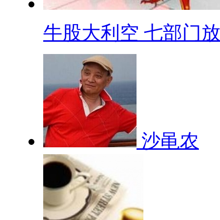
牛股大利空 七部门放.
沙黾农