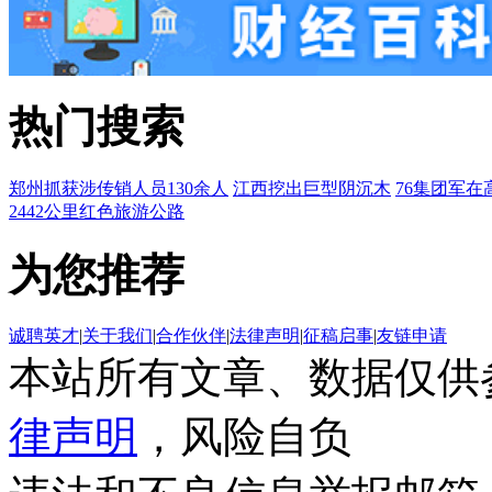
热门搜索
郑州抓获涉传销人员130余人
江西挖出巨型阴沉木
76集团军在
2442公里红色旅游公路
为您推荐
诚聘英才
|
关于我们
|
合作伙伴
|
法律声明
|
征稿启事
|
友链申请
本站所有文章、数据仅供
律声明
，风险自负