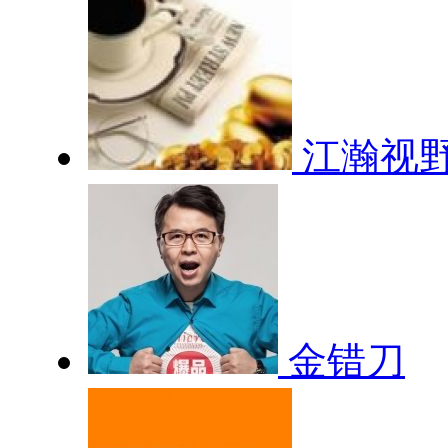
江瀚视
金错刀