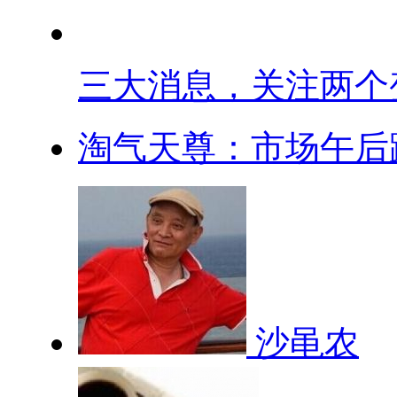
三大消息，关注两个变.
淘气天尊：市场午后跳
沙黾农