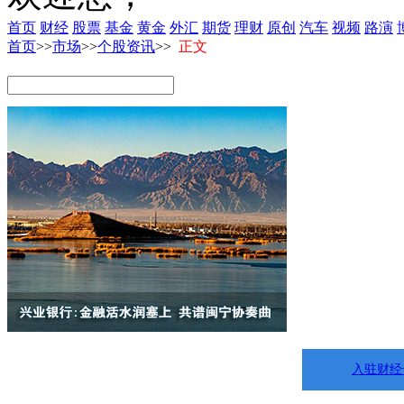
首页
财经
股票
基金
黄金
外汇
期货
理财
原创
汽车
视频
路演
首页
>>
市场
>>
个股资讯
>>
正文
入驻财经