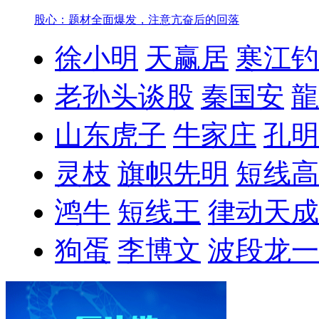
股心：题材全面爆发，注意亢奋后的回落
徐小明
天赢居
寒江钓
老孙头谈股
秦国安
龍
山东虎子
牛家庄
孔明
灵枝
旗帜先明
短线高
鸿牛
短线王
律动天成
狗蛋
李博文
波段龙一