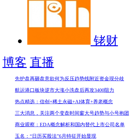
铑财
博客
直播
先护盘再砸盘意欲何为
反压趋势线附近资金现分歧
航运港口板块逆市大涨
小洗盘后再攻3400阻力
热点精选：信创+稀土永磁+AI体育+养老概念
三大消息，关注两个变盘时间窗
大号趋势与小号抱团
商业观察：EDA概念解析和国内替代上市公司名单
玉名：“日历买股法”6月特征开始显现