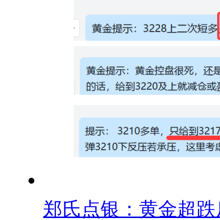
郑氏点银：黄金超跌反.