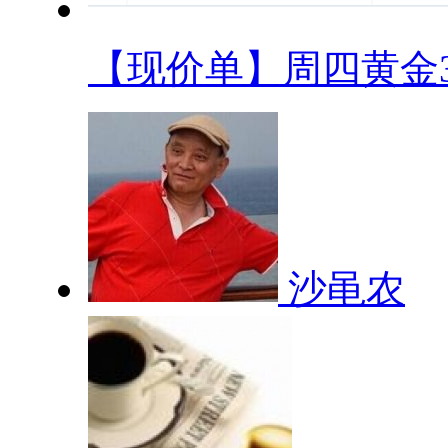
【现价单】周四黄金31
沙黾农