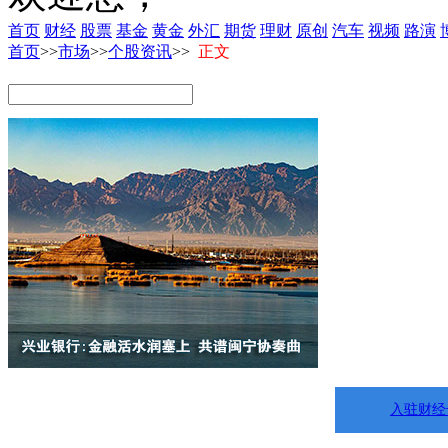
首页
财经
股票
基金
黄金
外汇
期货
理财
原创
汽车
视频
路演
首页
>>
市场
>>
个股资讯
>>
正文
入驻财经