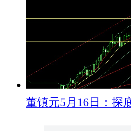
董镇元5月16日：探底.