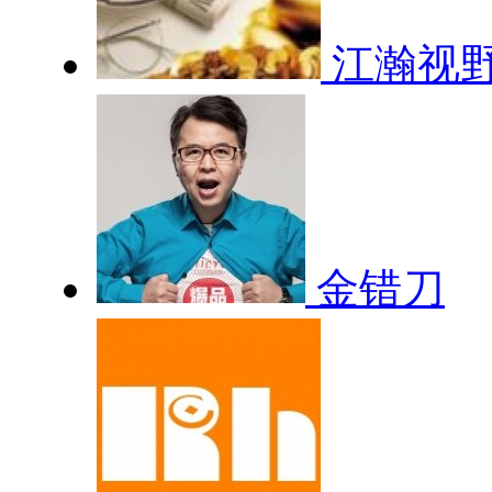
江瀚视
金错刀