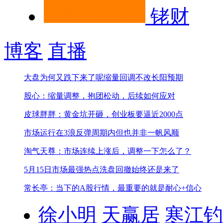
铑财
博客
直播
大盘为何又跌下来了呢
缩量回调不改长阳预期
股心：缩量调整，抱团松动，后续如何应对
皮球胖胖：黄金坑开砸，创业板要逼近2000点
市场运行在3浪反弹周期内但也并非一帆风顺
淘气天尊：市场连续上涨后，调整一下怎么了？
5月15日市场最强热点
洗盘回撤始终还是来了
常长亭：当下的A股行情，最重要的就是耐心+信心
徐小明
天赢居
寒江钓