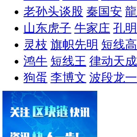
老孙头谈股
秦国安
龍
山东虎子
牛家庄
孔明
灵枝
旗帜先明
短线高
鸿牛
短线王
律动天成
狗蛋
李博文
波段龙一