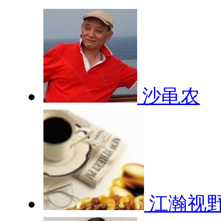
沙黾农
江瀚视