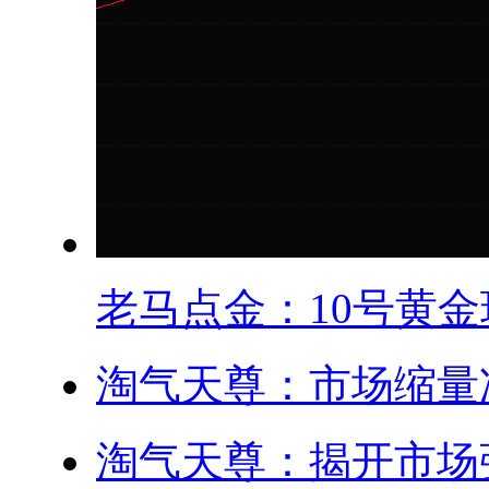
老马点金：10号黄金现
淘气天尊：市场缩量冲
淘气天尊：揭开市场强