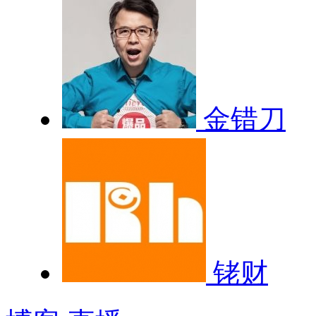
金错刀
铑财