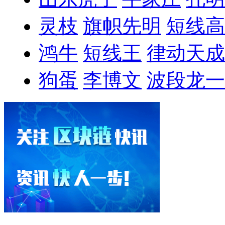
灵枝
旗帜先明
短线高
鸿牛
短线王
律动天成
狗蛋
李博文
波段龙一