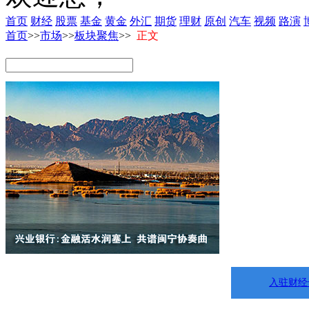
首页
财经
股票
基金
黄金
外汇
期货
理财
原创
汽车
视频
路演
首页
>>
市场
>>
板块聚焦
>>
正文
入驻财经