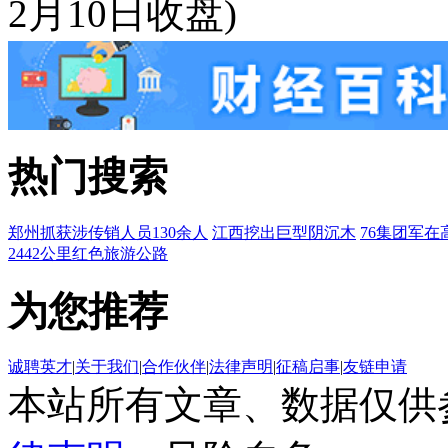
2月10日收盘)
热门搜索
郑州抓获涉传销人员130余人
江西挖出巨型阴沉木
76集团军在
2442公里红色旅游公路
为您推荐
诚聘英才
|
关于我们
|
合作伙伴
|
法律声明
|
征稿启事
|
友链申请
本站所有文章、数据仅供