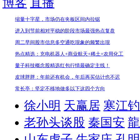
博客
直播
缩量十字星，市场仍在夹板区间内拉锯
进入到节前相对平稳的阶段
市场最强热点复盘
周二早间股市信息
多空通吃现象的频繁出现
热点精选：充电机器人+商业航天+稀土+农用化工
量子科技概念股精选
红包行情最确定主线！
皮球胖胖：年前还有机会，年后再买估计也不迟
常长亭：坚定不移地做多以下这四个方向
徐小明
天赢居
寒江钓
老孙头谈股
秦国安
龍
山东虎子
牛家庄
孔明