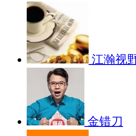
江瀚视
金错刀