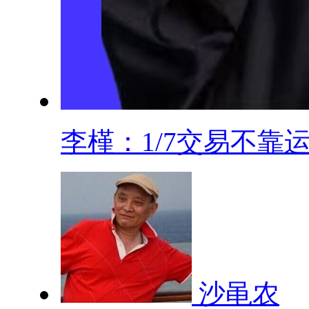
李槿：1/7交易不靠运.
沙黾农