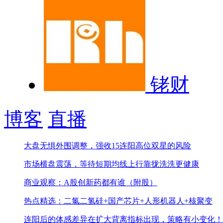
铑财
博客
直播
大盘无惧外围调整，强收15连阳
高位双星的风险
市场横盘震荡，等待短期均线上行靠拢
洗洗更健康
商业观察：A股创新药都有谁（附股）
热点精选：二氯二氢硅+国产芯片+人形机器人+核聚变
连阳后的体感差异在扩大
背离指标出现，策略有小变化！