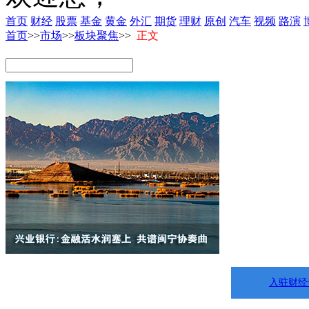
首页
财经
股票
基金
黄金
外汇
期货
理财
原创
汽车
视频
路演
首页
>>
市场
>>
板块聚焦
>>
正文
入驻财经