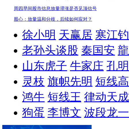
周四早间股市信息
放量滞涨是否见顶信号
股心：放量温和分歧，后续如何应对？
徐小明
天赢居
寒江钓
老孙头谈股
秦国安
龍
山东虎子
牛家庄
孔明
灵枝
旗帜先明
短线高
鸿牛
短线王
律动天成
狗蛋
李博文
波段龙一