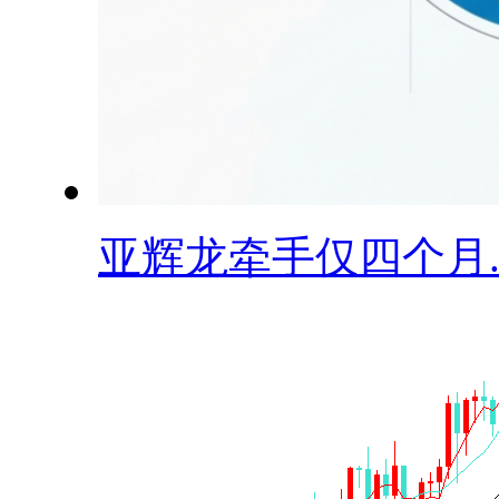
​亚辉龙牵手仅四个月..