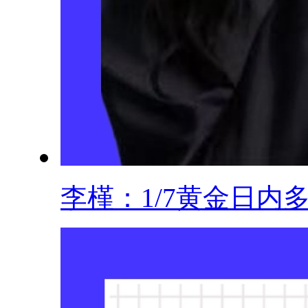
李槿：1/7黄金日内多.