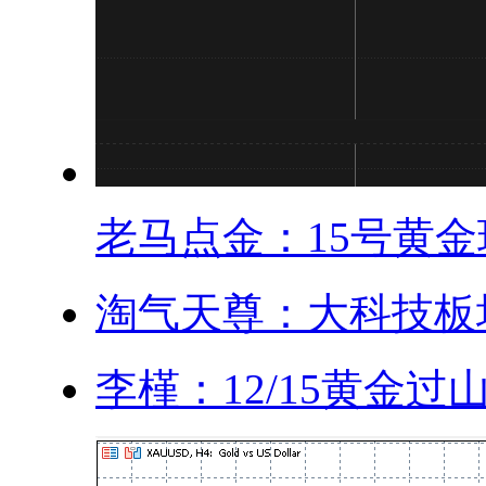
老马点金：15号黄金现
淘气天尊：大科技板块
李槿：12/15黄金过