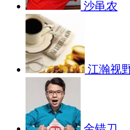
沙黾农
江瀚视
金错刀