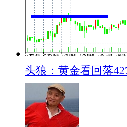
头狼：黄金看回落4270