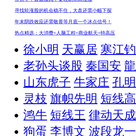
寻找轮涨股的机会
稳不住，大盘还需小幅下探
年末阴跌效应还需敬畏
等月底一个冰点信号！
热点精选：大消费+人脑工程+商业航天+特高压
徐小明
天赢居
寒江钓
老孙头谈股
秦国安
龍
山东虎子
牛家庄
孔明
灵枝
旗帜先明
短线高
鸿牛
短线王
律动天成
狗蛋
李博文
波段龙一