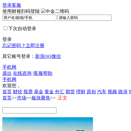
登录
客服
使用财视扫码登陆
下次自动登录
登录
忘记密码？
立即注册
其它账号登录：
新浪
QQ
微信
手机网
退出
在线咨询
|
客服帮助
手机网
欢迎您，
首页
财经
股票
基金
黄金
外汇
期货
理财
原创
汽车
视频
路演
首页
>>
市场
>>
板块聚焦
>>
正文