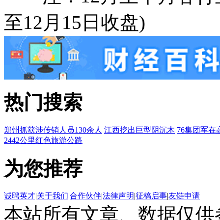
至12月15日收盘)
热门搜索
郑州抓获涉传销人员130余人
江西挖出巨型阴沉木
76集团军在
2442公里红色旅游公路
为您推荐
诚聘英才
|
关于我们
|
合作伙伴
|
法律声明
|
征稿启事
|
友链申请
本站所有文章、数据仅供