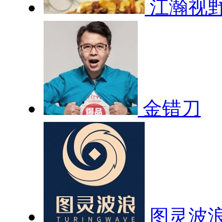
江瀚视
金错刀
图灵波