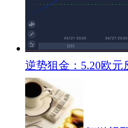
逆势狙金：5.20欧元反.