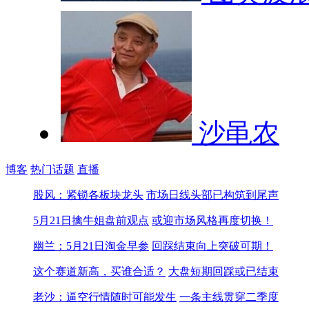
沙黾农
博客
热门话题
直播
股风：紧锁各板块龙头
市场日线头部已构筑到尾声
5月21日擒牛姐盘前观点
或迎市场风格再度切换！
幽兰：5月21日淘金早参
回踩结束向上突破可期！
这个赛道新高，买谁合适？
大盘短期回踩或已结束
老沙：逼空行情随时可能发生
一条主线贯穿二季度