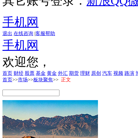
其它账号登录：
新浪
QQ
手机网
退出
在线咨询
|
客服帮助
手机网
欢迎您，
首页
财经
股票
基金
黄金
外汇
期货
理财
原创
汽车
视频
路演
首页
>>
市场
>>
板块聚焦
>>
正文