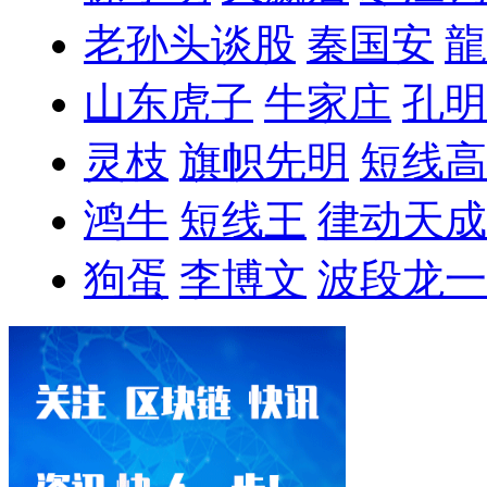
老孙头谈股
秦国安
龍
山东虎子
牛家庄
孔明
灵枝
旗帜先明
短线高
鸿牛
短线王
律动天成
狗蛋
李博文
波段龙一