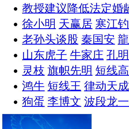
教授建议降低法定婚
徐小明
天赢居
寒江钓
老孙头谈股
秦国安
龍
山东虎子
牛家庄
孔明
灵枝
旗帜先明
短线高
鸿牛
短线王
律动天成
狗蛋
李博文
波段龙一