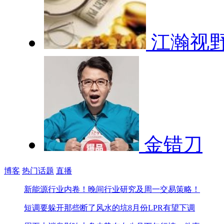
江瀚视
金错刀
博客
热门话题
直播
新能源行业内卷！
晚间行业研究及周一交易策略！
短调要躲开那些断了风水的坑
8月份LPR有望下调