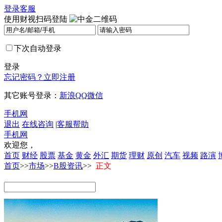
登录
客服
使用财视扫码登陆
下次自动登录
登录
忘记密码？
立即注册
其它账号登录：
新浪
QQ
微信
手机网
退出
在线咨询
|
客服帮助
手机网
欢迎您，
首页
财经
股票
基金
黄金
外汇
期货
理财
原创
汽车
视频
路演
首页
>>
市场
>>
B股资讯
>>
正文