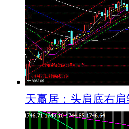
天赢居：头肩底右肩雏.