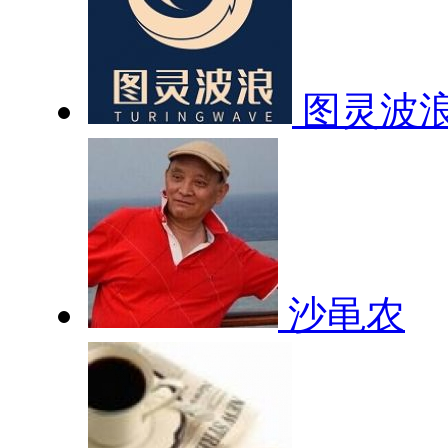
图灵波
沙黾农