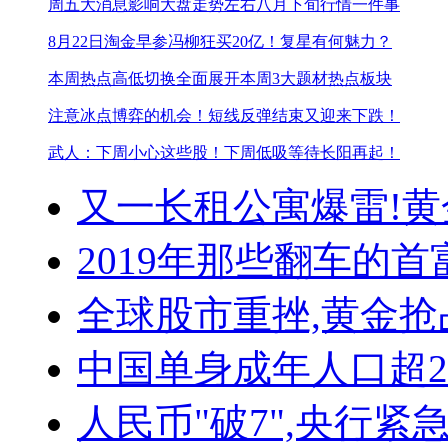
周五大消息影响大盘走势
左右八月下旬行情一件事
8月22日淘金早参
冯柳狂买20亿！复星有何魅力？
本周热点高低切换全面展开
本周3大题材热点板块
注意冰点博弈的机会！
短线反弹结束又迎来下跌！
武人：下周小心这些股！
下周低吸等待长阳再起！
又一长租公寓爆雷!
黄
2019年那些翻车的首
全球股市重挫,黄金抢
中国单身成年人口超
人民币"破7",央行紧