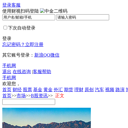
登录
客服
使用财视扫码登陆
下次自动登录
登录
忘记密码？
立即注册
其它账号登录：
新浪
QQ
微信
手机网
退出
在线咨询
|
客服帮助
手机网
欢迎您，
首页
财经
股票
基金
黄金
外汇
期货
理财
原创
汽车
视频
路演
首页
>>
市场
>>
B股资讯
>>
正文