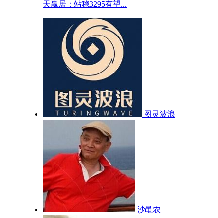
天赢居：站稳3295有望...
图灵波浪
沙黾农