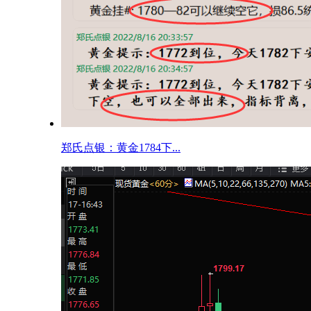
郑氏点银：黄金1784下...