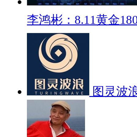
李鸿彬：8.11黄金1800
图灵波