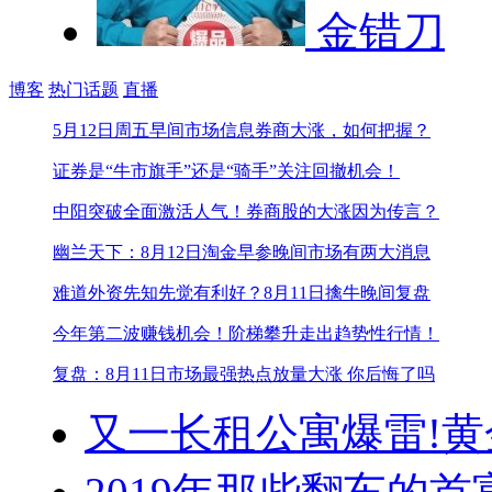
金错刀
博客
热门话题
直播
5月12日周五早间市场信息
券商大涨，如何把握？
证券是“牛市旗手”还是“骑手”
关注回撤机会！
中阳突破全面激活人气！
券商股的大涨因为传言？
幽兰天下：8月12日淘金早参
晚间市场有两大消息
难道外资先知先觉有利好？
8月11日擒牛晚间复盘
今年第二波赚钱机会！
阶梯攀升走出趋势性行情！
复盘：8月11日市场最强热点
放量大涨 你后悔了吗
又一长租公寓爆雷!
黄