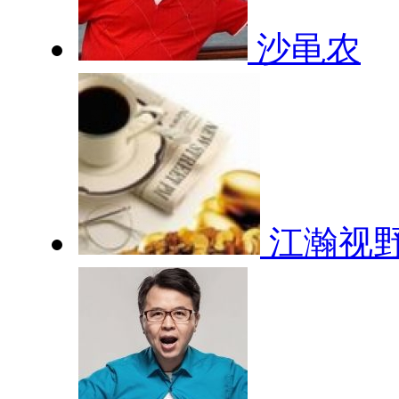
沙黾农
江瀚视