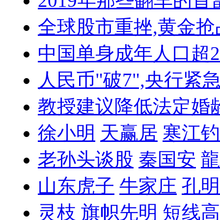
2019年那些翻车的首
全球股市重挫,黄金抢
中国单身成年人口超
人民币"破7",央行紧
教授建议降低法定婚
徐小明
天赢居
寒江钓
老孙头谈股
秦国安
龍
山东虎子
牛家庄
孔明
灵枝
旗帜先明
短线高