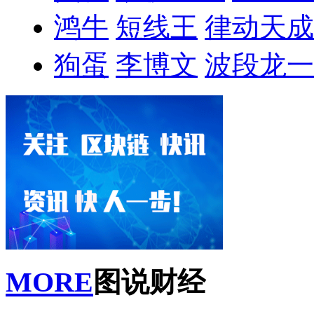
鸿牛
短线王
律动天成
狗蛋
李博文
波段龙一
MORE
图说财经