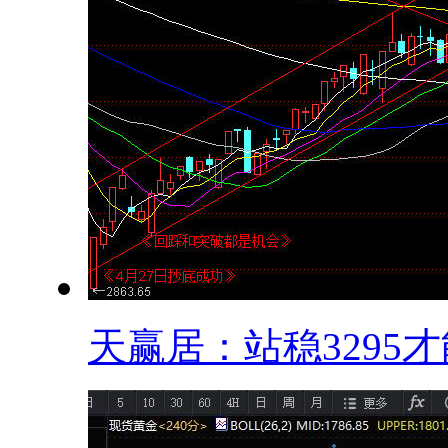
天赢居：站稳3295才能