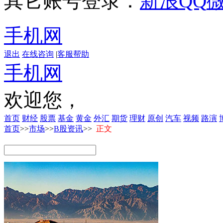
其它账号登录：
新浪
QQ
手机网
退出
在线咨询
|
客服帮助
手机网
欢迎您，
首页
财经
股票
基金
黄金
外汇
期货
理财
原创
汽车
视频
路演
首页
>>
市场
>>
B股资讯
>>
正文