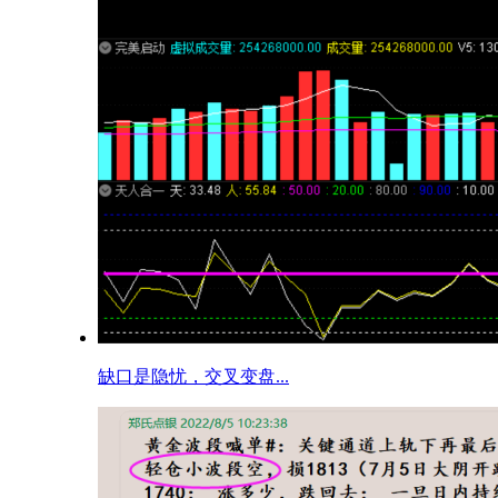
缺口是隐忧，交叉变盘...