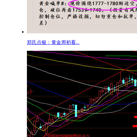
郑氏点银：黄金周初看...