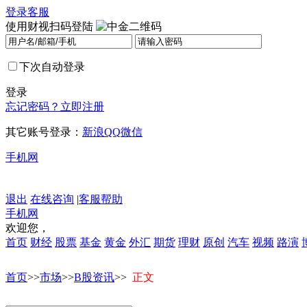
登录
客服
使用财视扫码登陆
下次自动登录
登录
忘记密码？
立即注册
其它账号登录：
新浪
QQ
微信
手机网
退出
在线咨询
|
客服帮助
手机网
欢迎您，
首页
财经
股票
基金
黄金
外汇
期货
理财
原创
汽车
视频
路演
首页
>>
市场
>>
B股资讯
>>
正文