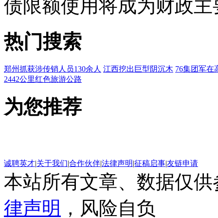
债限额使用将成为财政主
热门搜索
郑州抓获涉传销人员130余人
江西挖出巨型阴沉木
76集团军在
2442公里红色旅游公路
为您推荐
诚聘英才
|
关于我们
|
合作伙伴
|
法律声明
|
征稿启事
|
友链申请
本站所有文章、数据仅供
律声明
，风险自负