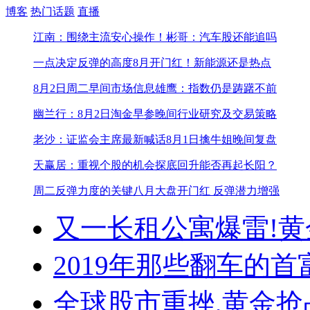
博客
热门话题
直播
江南：围绕主流安心操作！
彬哥：汽车股还能追吗
一点决定反弹的高度
8月开门红！新能源还是热点
8月2日周二早间市场信息
雄鹰：指数仍是踌躇不前
幽兰行：8月2日淘金早参
晚间行业研究及交易策略
老沙：证监会主席最新喊话
8月1日擒牛姐晚间复盘
天赢居：重视个股的机会
探底回升能否再起长阳？
周二反弹力度的关键
八月大盘开门红 反弹潜力增强
又一长租公寓爆雷!
黄
2019年那些翻车的首
全球股市重挫,黄金抢