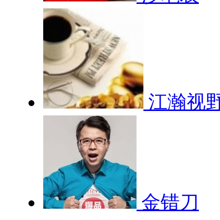
江瀚视
金错刀