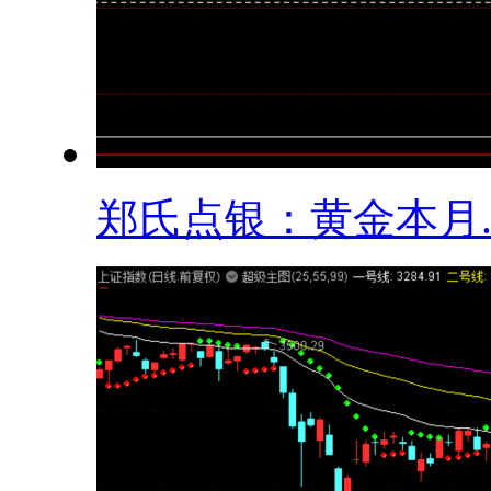
​郑氏点银：黄金本月..