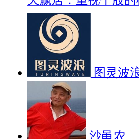
图灵波
沙黾农