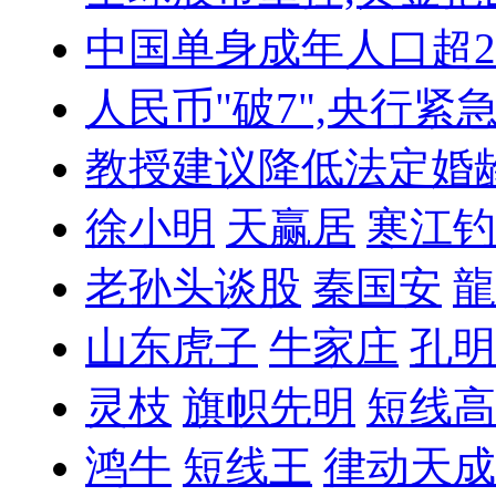
中国单身成年人口超
人民币"破7",央行紧
教授建议降低法定婚
徐小明
天赢居
寒江钓
老孙头谈股
秦国安
龍
山东虎子
牛家庄
孔明
灵枝
旗帜先明
短线高
鸿牛
短线王
律动天成