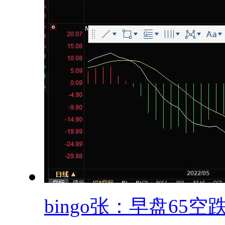
bingo张：早盘65空跌.