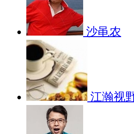
沙黾农
江瀚视