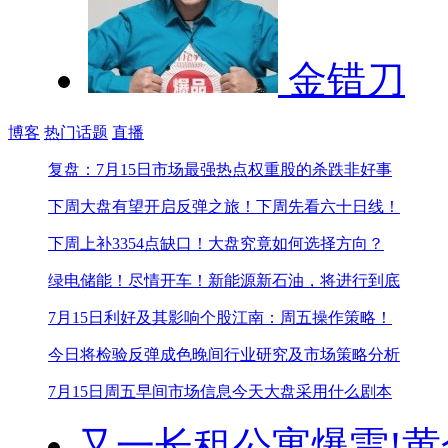
金错刀
博客
热门话题
直播
复盘：7月15日市场最强热点
权重股的杀跌非好事
下周大盘有望开启反弹之旅！
下周先看六十日线！
下周上补3354点缺口！
大盘究竟如何选择方向？
绿电储能！尽情开车！
新能源新石油，将进行到底
7月15日利好及其影响个股
江南：周五操作策略！
今日将检验反弹成色
晚间行业研究及市场策略分析
7月15日周五早间市场信息
今天大盘采用什么剧本
又一长租公寓爆雷!
黄