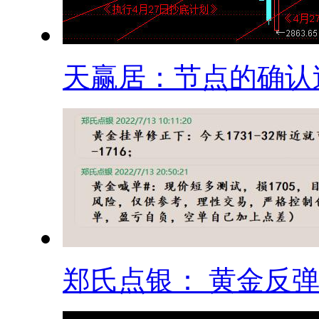
天赢居：节点的确认过.
郑氏点银： 黄金反弹.