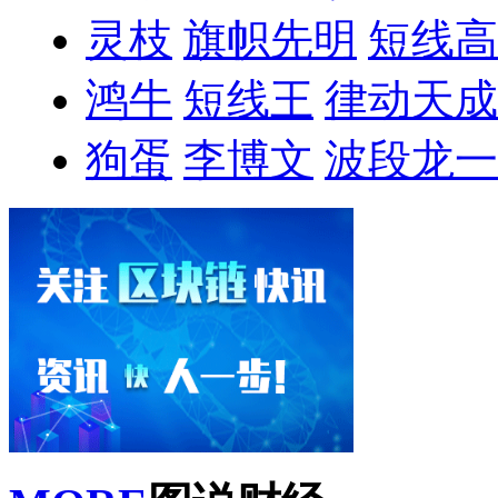
灵枝
旗帜先明
短线高
鸿牛
短线王
律动天成
狗蛋
李博文
波段龙一