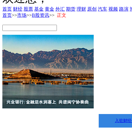
首页
财经
股票
基金
黄金
外汇
期货
理财
原创
汽车
视频
路演
首页
>>
市场
>>
B股资讯
>>
正文
入驻财经