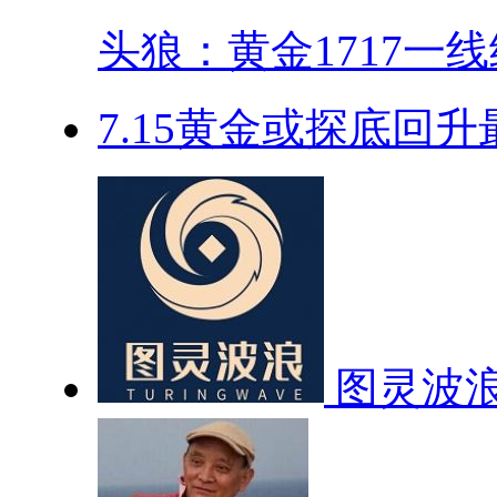
头狼：黄金1717一线继
​7.15黄金或探底回升
图灵波