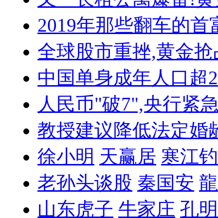
2019年那些翻车的首
全球股市重挫,黄金抢
中国单身成年人口超
人民币"破7",央行紧
教授建议降低法定婚
徐小明
天赢居
寒江钓
老孙头谈股
秦国安
龍
山东虎子
牛家庄
孔明