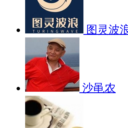
图灵波
沙黾农