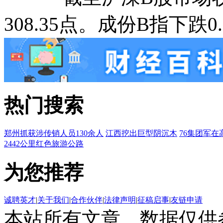
308.35点。成份B指下跌0.
热门搜索
郑州抓获涉传销人员130余人
江西挖出巨型阴沉木
76集团军在
2442公里红色旅游公路
为您推荐
诚聘英才
|
关于我们
|
合作伙伴
|
法律声明
|
征稿启事
|
友链申请
本站所有文章、数据仅供