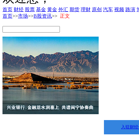
首页
财经
股票
基金
黄金
外汇
期货
理财
原创
汽车
视频
路演
首页
>>
市场
>>
B股资讯
>>
正文
入驻财经