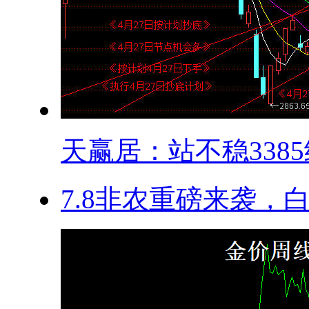
天赢居：站不稳3385继
​7.8非农重磅来袭，