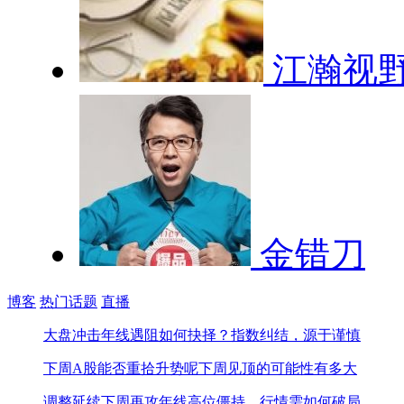
江瀚视
金错刀
博客
热门话题
直播
大盘冲击年线遇阻如何抉择？
指数纠结，源于谨慎
下周A股能否重拾升势呢
下周见顶的可能性有多大
调整延续下周再攻年线
高位僵持，行情需如何破局