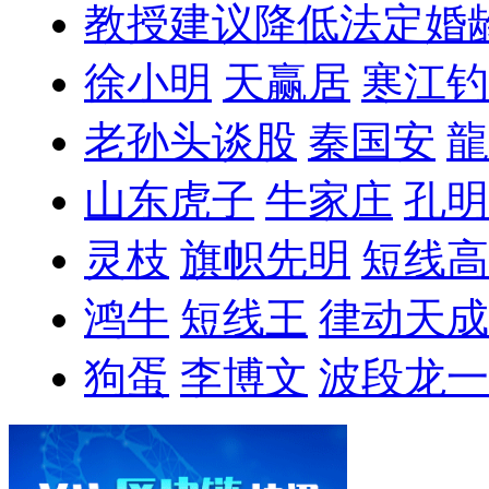
教授建议降低法定婚
徐小明
天赢居
寒江钓
老孙头谈股
秦国安
龍
山东虎子
牛家庄
孔明
灵枝
旗帜先明
短线高
鸿牛
短线王
律动天成
狗蛋
李博文
波段龙一