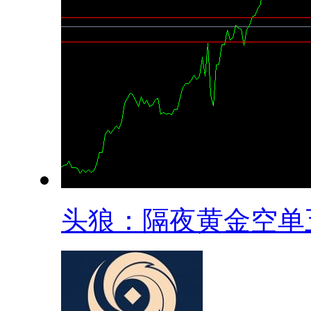
头狼：隔夜黄金空单五.