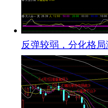
反弹较弱，分化格局渐.