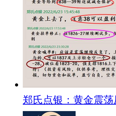
郑氏点银：黄金震荡压.