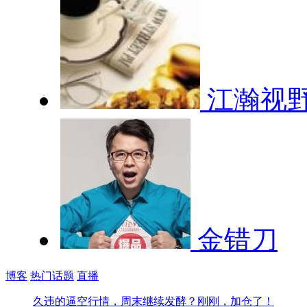
江瀚视
金错刀
博客
热门话题
直播
久违的逼空行情，周末继续发酵？
刚刚，加仓了！