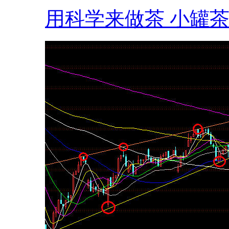
用科学来做茶 小罐茶.