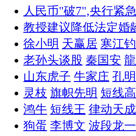
人民币"破7",央行紧
教授建议降低法定婚
徐小明
天赢居
寒江钓
老孙头谈股
秦国安
龍
山东虎子
牛家庄
孔明
灵枝
旗帜先明
短线高
鸿牛
短线王
律动天成
狗蛋
李博文
波段龙一