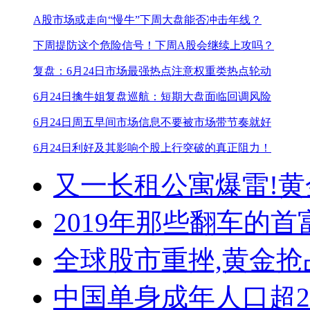
A股市场或走向“慢牛”
下周大盘能否冲击年线？
下周提防这个危险信号！
下周A股会继续上攻吗？
复盘：6月24日市场最强热点
注意权重类热点轮动
6月24日擒牛姐复盘
巡航：短期大盘面临回调风险
6月24日周五早间市场信息
不要被市场带节奏就好
6月24日利好及其影响个股
上行突破的真正阻力！
又一长租公寓爆雷!
黄
2019年那些翻车的首
全球股市重挫,黄金抢
中国单身成年人口超