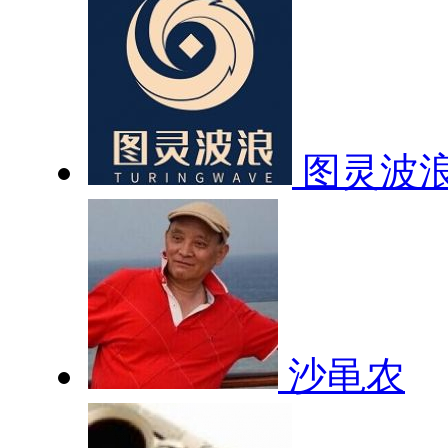
图灵波
沙黾农