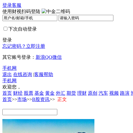
登录
客服
使用财视扫码登陆
下次自动登录
登录
忘记密码？
立即注册
其它账号登录：
新浪
QQ
微信
手机网
退出
在线咨询
|
客服帮助
手机网
欢迎您，
首页
财经
股票
基金
黄金
外汇
期货
理财
原创
汽车
视频
路演
首页
>>
市场
>>
B股资讯
>>
正文