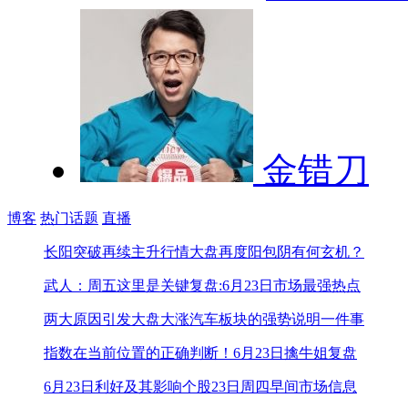
金错刀
博客
热门话题
直播
长阳突破再续主升行情
大盘再度阳包阴有何玄机？
武人：周五这里是关键
复盘:6月23日市场最强热点
两大原因引发大盘大涨
汽车板块的强势说明一件事
指数在当前位置的正确判断！
6月23日擒牛姐复盘
6月23日利好及其影响个股
23日周四早间市场信息