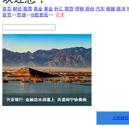
首页
财经
股票
基金
黄金
外汇
期货
理财
原创
汽车
视频
路演
首页
>>
市场
>>
B股资讯
>>
正文
入驻财经