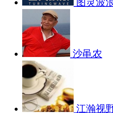
图灵波
沙黾农
江瀚视