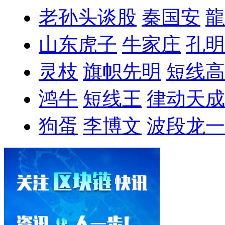
老孙头谈股
秦国安
龍
山东虎子
牛家庄
孔明
灵枝
旗帜先明
短线高
鸿牛
短线王
律动天成
狗蛋
李博文
波段龙一