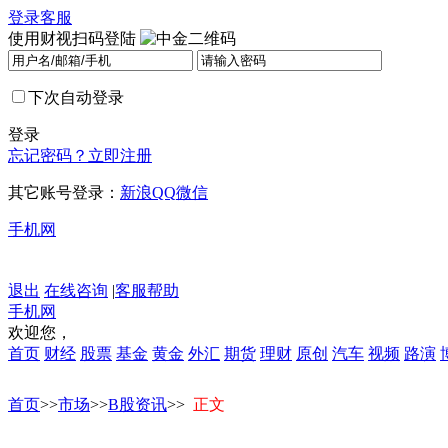
登录
客服
使用财视扫码登陆
下次自动登录
登录
忘记密码？
立即注册
其它账号登录：
新浪
QQ
微信
手机网
退出
在线咨询
|
客服帮助
手机网
欢迎您，
首页
财经
股票
基金
黄金
外汇
期货
理财
原创
汽车
视频
路演
首页
>>
市场
>>
B股资讯
>>
正文