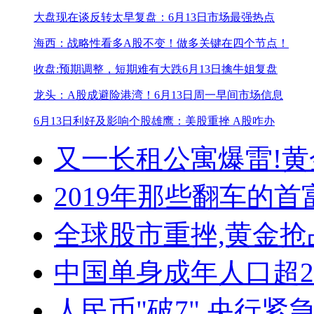
大盘现在谈反转太早
复盘：6月13日市场最强热点
海西：战略性看多A股不变！
做多关键在四个节点！
收盘:预期调整，短期难有大跌
6月13日擒牛姐复盘
龙头：A股成避险港湾！
6月13日周一早间市场信息
6月13日利好及影响个股
雄鹰：美股重挫 A股咋办
又一长租公寓爆雷!
黄
2019年那些翻车的首
全球股市重挫,黄金抢
中国单身成年人口超
人民币"破7",央行紧