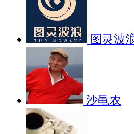
图灵波
沙黾农