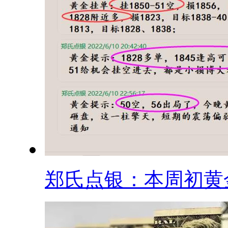
郑氏点银：本周初黄金.