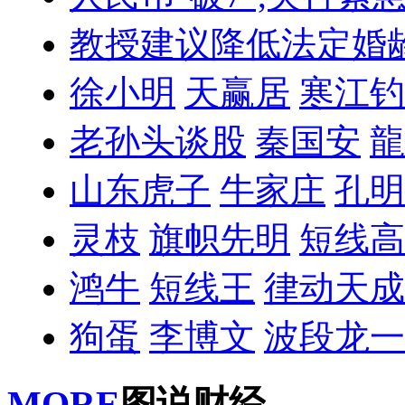
教授建议降低法定婚
徐小明
天赢居
寒江钓
老孙头谈股
秦国安
龍
山东虎子
牛家庄
孔明
灵枝
旗帜先明
短线高
鸿牛
短线王
律动天成
狗蛋
李博文
波段龙一
MORE
图说财经