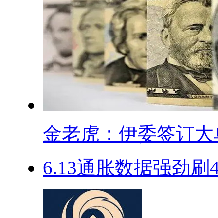
金老虎：伊委签订大单.
​6.13通胀数据强劲刷