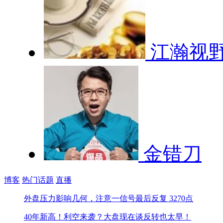
江瀚视
金错刀
博客
热门话题
直播
外盘压力影响几何，注意一信号
最后反复 3270点
40年新高！利空来袭？
大盘现在谈反转也太早！